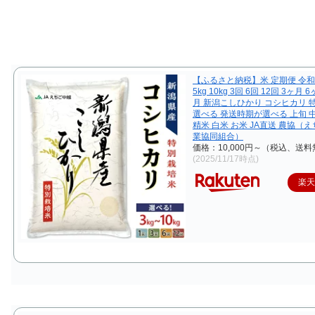
【ふるさと納税】米 定期便 令和7
5kg 10kg 3回 6回 12回 3ヶ月 
月 新潟こしひかり コシヒカリ 
選べる 発送時期が選べる 上旬 
精米 白米 お米 JA直送 農協（
業協同組合）
価格：10,000円～（税込、送料
(2025/11/17時点)
楽