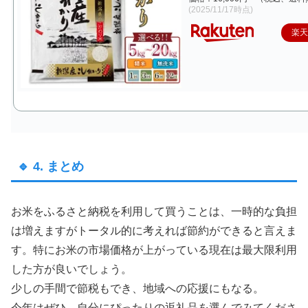
(2025/11/17時点)
楽
🔹 4. まとめ
お米をふるさと納税を利用して買うことは、一時的な負担
は増えますがトータル的に考えれば節約ができると言えま
す。特にお米の市場価格が上がっている現在は最大限利用
した方が良いでしょう。
少しの手間で節税もでき、地域への応援にもなる。
今年はぜひ、自分にぴったりの返礼品を選んでみてくださ